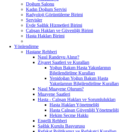
Doğum Salonu
Kadın Doğum Servisi
Radyoloji Görüntüleme Birimi
Servisler
Evde Sağlık Hizmetleri Birimi
Çalışan Hakları ve Güvenliği Birimi
Hasta Hakları Birimi
Yönlendirme
Hastane Rehberi
Nasıl Randevu Alınır?
Ziyaret Saatleri ve Kuralları
Yoğun Bakım Hasta Yakınlarının
Bilgilendirilme Kuralları
Yenidoğan Yoğun Bakım Hasta
Yakınlarının Bilgilendirilme Kuralları
Nasıl Muayene Olurum?
Muayene Saatleri
Hasta - Çalışan Hakları ve Sorumlulukları
Hasta Hakları Yönetmeliği
Hasta Çalışan Güvenliği Yönetmeliği
Hekim Seçme Hakkı
Engelli Rehberi
Sağlık Kurulu Başvurusu
Refakat Politikamız ve Refakatçi Kuralları