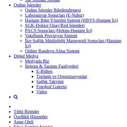
Online İşlemler
Online İşlemler Bilgilendirmesi
Laboratuvar Sonuçları (E-Nabız)
Hastane Bilgi Yönetim Sistemi (HBYS-Hastane İçi)
SGK-Doktor Onay/Red İşlemleri
PACS Sonuçları (Hekim-Hastane İçi)
Vakıfbank Provizyon Sistemi
İlçe Sağlık Müdürlüğü Mamografi Sonuçları (Hastane
İçi)
Online Randevu Alma Sistemi
Dijital Medya
Medyada Biz
İletişim & Tanıtım Faaliyetleri
E-Bülten
Toplantı ve Organizasyonlar
Sağlık Takvimi
Fotoğraf Galerisi
Video
Tıbbi Birimler
Özellikli Hizmetler
Anne Oteli
Sıkça Sorulan Sorular