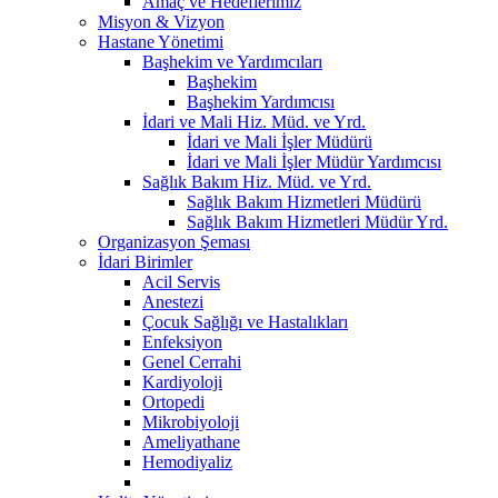
Amaç ve Hedeflerimiz
Misyon & Vizyon
Hastane Yönetimi
Başhekim ve Yardımcıları
Başhekim
Başhekim Yardımcısı
İdari ve Mali Hiz. Müd. ve Yrd.
İdari ve Mali İşler Müdürü
İdari ve Mali İşler Müdür Yardımcısı
Sağlık Bakım Hiz. Müd. ve Yrd.
Sağlık Bakım Hizmetleri Müdürü
Sağlık Bakım Hizmetleri Müdür Yrd.
Organizasyon Şeması
İdari Birimler
Acil Servis
Anestezi
Çocuk Sağlığı ve Hastalıkları
Enfeksiyon
Genel Cerrahi
Kardiyoloji
Ortopedi
Mikrobiyoloji
Ameliyathane
Hemodiyaliz