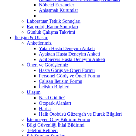
Nöbetçi Eczaneler
Anlaşmalı Kurumlar
Laboratuar Tetkik Sonuçları
Radyoloji Rapor Sonuçları
Günlük Çalışma Takvimi
İletişim & Ulaşım
Anketlerimiz
Yatan Hasta Deneyim Anketi
Ayaktan Hasta Deneyim Anketi
Acil Servis Hasta Deneyim Anketi
Öneri ve Görüşleriniz
Hasta Görüş ve Öneri Formu
Personel Görüş ve Öneri Formu
Çalışan İletişim Formu
İletişim Bilgileri
Ulaşım
Nasıl Gidilir?
Otopark Alanları
Harita
Halk Otobüsü Güzergah ve Durak Bilgileri
İstenmeyen Olay Bildirim Formu
Bilgi Güvenliği İhlal Bildirimi
Telefon Rehberi
Sık Sorulan Sorular