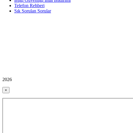
Bilgi Güvenliği İhlal Bildirimi
Telefon Rehberi
Sık Sorulan Sorular
2026
×