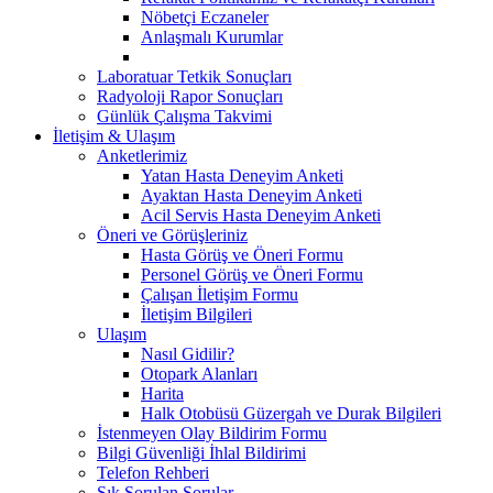
Nöbetçi Eczaneler
Anlaşmalı Kurumlar
Laboratuar Tetkik Sonuçları
Radyoloji Rapor Sonuçları
Günlük Çalışma Takvimi
İletişim & Ulaşım
Anketlerimiz
Yatan Hasta Deneyim Anketi
Ayaktan Hasta Deneyim Anketi
Acil Servis Hasta Deneyim Anketi
Öneri ve Görüşleriniz
Hasta Görüş ve Öneri Formu
Personel Görüş ve Öneri Formu
Çalışan İletişim Formu
İletişim Bilgileri
Ulaşım
Nasıl Gidilir?
Otopark Alanları
Harita
Halk Otobüsü Güzergah ve Durak Bilgileri
İstenmeyen Olay Bildirim Formu
Bilgi Güvenliği İhlal Bildirimi
Telefon Rehberi
Sık Sorulan Sorular