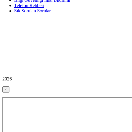
Bilgi Güvenliği İhlal Bildirimi
Telefon Rehberi
Sık Sorulan Sorular
2026
×