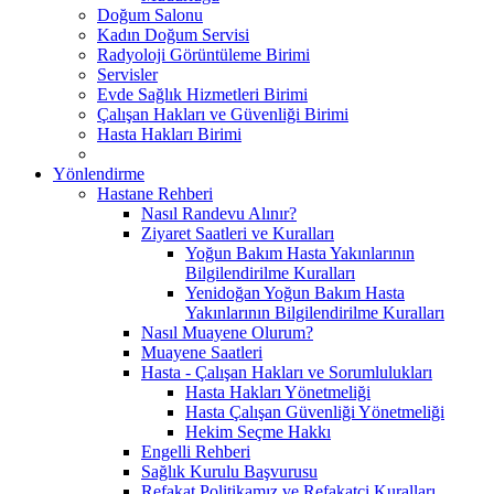
Doğum Salonu
Kadın Doğum Servisi
Radyoloji Görüntüleme Birimi
Servisler
Evde Sağlık Hizmetleri Birimi
Çalışan Hakları ve Güvenliği Birimi
Hasta Hakları Birimi
Yönlendirme
Hastane Rehberi
Nasıl Randevu Alınır?
Ziyaret Saatleri ve Kuralları
Yoğun Bakım Hasta Yakınlarının
Bilgilendirilme Kuralları
Yenidoğan Yoğun Bakım Hasta
Yakınlarının Bilgilendirilme Kuralları
Nasıl Muayene Olurum?
Muayene Saatleri
Hasta - Çalışan Hakları ve Sorumlulukları
Hasta Hakları Yönetmeliği
Hasta Çalışan Güvenliği Yönetmeliği
Hekim Seçme Hakkı
Engelli Rehberi
Sağlık Kurulu Başvurusu
Refakat Politikamız ve Refakatçi Kuralları