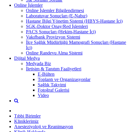
Online İşlemler
Online İşlemler Bilgilendirmesi
Laboratuvar Sonuçları (E-Nabız)
Hastane Bilgi Yönetim Sistemi (HBYS-Hastane İçi)
SGK-Doktor Onay/Red İşlemleri
PACS Sonuçları (Hekim-Hastane İçi)
Vakıfbank Provizyon Sistemi
İlçe Sağlık Müdürlüğü Mamografi Sonuçları (Hastane
İçi)
Online Randevu Alma Sistemi
Dijital Medya
Medyada Biz
İletişim & Tanıtım Faaliyetleri
E-Bülten
Toplantı ve Organizasyonlar
Sağlık Takvimi
Fotoğraf Galerisi
Video
Tıbbi Birimler
Kliniklerimiz
Anesteziyoloji ve Reanimasyon
Klinik Hakkında