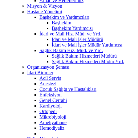
Amaç ve Hedeflerimiz
Misyon & Vizyon
Hastane Yönetimi
Başhekim ve Yardımcıları
Başhekim
Başhekim Yardımcısı
İdari ve Mali Hiz. Müd. ve Yrd.
İdari ve Mali İşler Müdürü
İdari ve Mali İşler Müdür Yardımcısı
Sağlık Bakım Hiz. Müd. ve Yrd.
Sağlık Bakım Hizmetleri Müdürü
Sağlık Bakım Hizmetleri Müdür Yrd.
Organizasyon Şeması
İdari Birimler
Acil Servis
Anestezi
Çocuk Sağlığı ve Hastalıkları
Enfeksiyon
Genel Cerrahi
Kardiyoloji
Ortopedi
Mikrobiyoloji
Ameliyathane
Hemodiyaliz