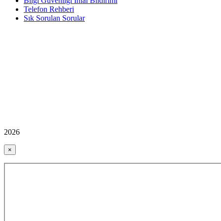
Bilgi Güvenliği İhlal Bildirimi
Telefon Rehberi
Sık Sorulan Sorular
2026
×