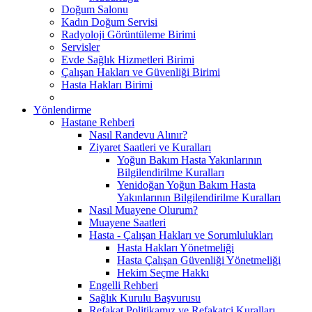
Doğum Salonu
Kadın Doğum Servisi
Radyoloji Görüntüleme Birimi
Servisler
Evde Sağlık Hizmetleri Birimi
Çalışan Hakları ve Güvenliği Birimi
Hasta Hakları Birimi
Yönlendirme
Hastane Rehberi
Nasıl Randevu Alınır?
Ziyaret Saatleri ve Kuralları
Yoğun Bakım Hasta Yakınlarının
Bilgilendirilme Kuralları
Yenidoğan Yoğun Bakım Hasta
Yakınlarının Bilgilendirilme Kuralları
Nasıl Muayene Olurum?
Muayene Saatleri
Hasta - Çalışan Hakları ve Sorumlulukları
Hasta Hakları Yönetmeliği
Hasta Çalışan Güvenliği Yönetmeliği
Hekim Seçme Hakkı
Engelli Rehberi
Sağlık Kurulu Başvurusu
Refakat Politikamız ve Refakatçi Kuralları