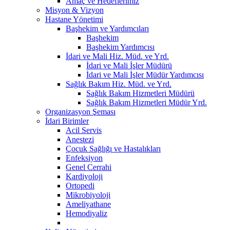
Amaç ve Hedeflerimiz
Misyon & Vizyon
Hastane Yönetimi
Başhekim ve Yardımcıları
Başhekim
Başhekim Yardımcısı
İdari ve Mali Hiz. Müd. ve Yrd.
İdari ve Mali İşler Müdürü
İdari ve Mali İşler Müdür Yardımcısı
Sağlık Bakım Hiz. Müd. ve Yrd.
Sağlık Bakım Hizmetleri Müdürü
Sağlık Bakım Hizmetleri Müdür Yrd.
Organizasyon Şeması
İdari Birimler
Acil Servis
Anestezi
Çocuk Sağlığı ve Hastalıkları
Enfeksiyon
Genel Cerrahi
Kardiyoloji
Ortopedi
Mikrobiyoloji
Ameliyathane
Hemodiyaliz