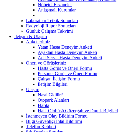
Nöbetçi Eczaneler
Anlaşmalı Kurumlar
Laboratuar Tetkik Sonuçları
Radyoloji Rapor Sonuçları
Günlük Çalışma Takvimi
İletişim & Ulaşım
Anketlerimiz
Yatan Hasta Deneyim Anketi
Ayaktan Hasta Deneyim Anketi
Acil Servis Hasta Deneyim Anketi
Öneri ve Görüşleriniz
Hasta Görüş ve Öneri Formu
Personel Görüş ve Öneri Formu
Çalışan İletişim Formu
İletişim Bilgileri
Ulaşım
Nasıl Gidilir?
Otopark Alanları
Harita
Halk Otobüsü Güzergah ve Durak Bilgileri
İstenmeyen Olay Bildirim Formu
Bilgi Güvenliği İhlal Bildirimi
Telefon Rehberi
Sık Sorulan Sorular