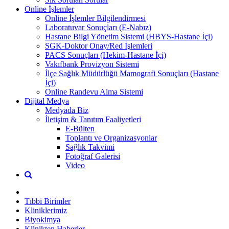
Online İşlemler
Online İşlemler Bilgilendirmesi
Laboratuvar Sonuçları (E-Nabız)
Hastane Bilgi Yönetim Sistemi (HBYS-Hastane İçi)
SGK-Doktor Onay/Red İşlemleri
PACS Sonuçları (Hekim-Hastane İçi)
Vakıfbank Provizyon Sistemi
İlçe Sağlık Müdürlüğü Mamografi Sonuçları (Hastane
İçi)
Online Randevu Alma Sistemi
Dijital Medya
Medyada Biz
İletişim & Tanıtım Faaliyetleri
E-Bülten
Toplantı ve Organizasyonlar
Sağlık Takvimi
Fotoğraf Galerisi
Video
Tıbbi Birimler
Kliniklerimiz
Biyokimya
Klinikten Haberler